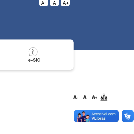
A-
A
A+
a
e-SIC