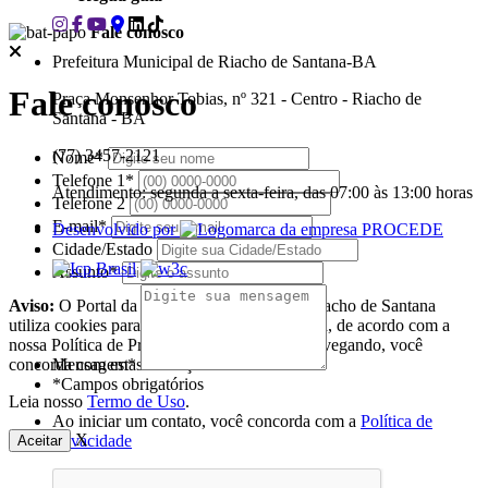
Fale conosco
Prefeitura Municipal de Riacho de Santana-BA
Fale conosco
Praça Monsenhor Tobias, nº 321 - Centro - Riacho de
Santana - BA
(77) 3457-2121
Nome*
Telefone 1*
Atendimento: segunda a sexta-feira, das 07:00 às 13:00 horas
Telefone 2
E-mail*
Desenvolvido por
Cidade/Estado
Assunto*
Aviso:
O Portal da Prefeitura Municipal de Riacho de Santana
utiliza cookies para melhorar a sua experiência, de acordo com a
nossa Política de Privacidade, ao continuar navegando, você
concorda com estas condições
Mensagem*
*Campos obrigatórios
Leia nosso
Termo de Uso
.
Ao iniciar um contato, você concorda com a
Política de
X
privacidade
Aceitar