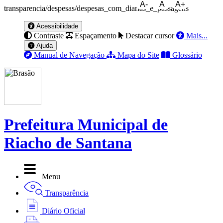
A-
A
A+
transparencia/despesas/despesas_com_diarias_e_passagens
Acessibilidade
Contraste
Espaçamento
Destacar cursor
Mais...
Ajuda
Manual de Navegação
Mapa do Site
Glossário
Prefeitura Municipal de
Riacho de Santana
Menu
Transparência
Diário Oficial