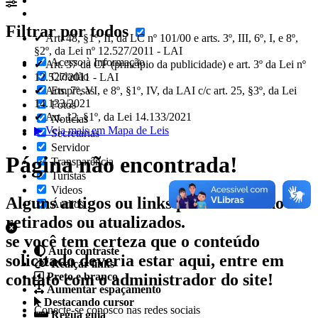
Filtrar por todos
✔ Art. 48, §1º, II, da LC nº 101/00 e arts. 3º, III, 6º, I, e 8º,
§2º, da Lei nº 12.527/2011 - LAI
Acesso à Informação
✔ Art. 37 da CF (princípio da publicidade) e art. 3º da Lei nº
Cidadão
12.527/2011 - LAI
✔ Arts. 7º, VI, e 8º, §1º, IV, da LAI c/c art. 25, §3º, da Lei
Empresas
14.133/2021
Fotos
✔ Art. 12, §1º, da Lei 14.133/2021
Notícias
▶ Veja mais em Mapa de Leis
Secretarias
Servidor
Página não encontrada!
Transparência
Turistas
Videos
Alguns artigos ou links podem ter sido
Áudios
retirados ou atualizados.
se você tem certeza que o conteúdo
Auto contraste
solicitado deveria estar aqui, entre em
Realçar links
contato com o administrador do site!
Preto e branco
Aumentar espaçamento
Destacando cursor
Conecte-se conosco nas redes sociais
Regua guia