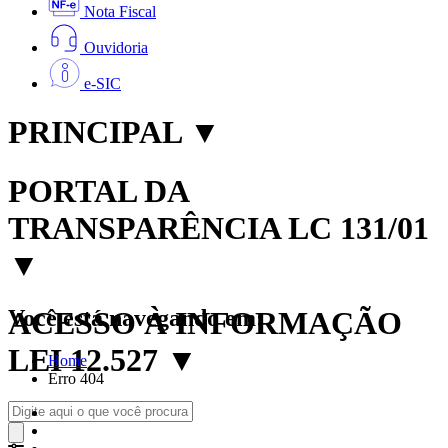
Nota Fiscal
Ouvidoria
e-SIC
PRINCIPAL
▼
PORTAL DA
TRANSPARÊNCIA LC 131/01
▼
Você está navegando em:
ACESSO À INFORMAÇÃO
LEI 12.527
▼
Home
Erro 404