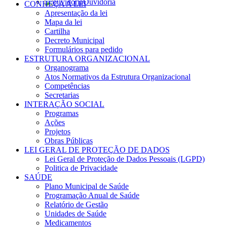
Ouvidoria
CONHEÇA A LEI
Apresentação da lei
Mapa da lei
Cartilha
Decreto Municipal
Formulários para pedido
ESTRUTURA ORGANIZACIONAL
Organograma
Atos Normativos da Estrutura Organizacional
Competências
Secretarias
INTERAÇÃO SOCIAL
Programas
Ações
Projetos
Obras Públicas
LEI GERAL DE PROTEÇÃO DE DADOS
Lei Geral de Proteção de Dados Pessoais (LGPD)
Politica de Privacidade
SAÚDE
Plano Municipal de Saúde
Programação Anual de Saúde
Relatório de Gestão
Unidades de Saúde
Medicamentos