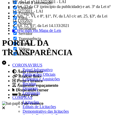
§2º, da Lei nº 12.527/2011 - LAI
Acesso à Informação
✔ Art. 37 da CF (princípio da publicidade) e art. 3º da Lei nº
Cidadão
12.527/2011 - LAI
Empresas
✔ Arts. 7º, VI, e 8º, §1º, IV, da LAI c/c art. 25, §3º, da Lei
Fotos
14.133/2021
Notícias
✔ Art. 12, §1º, da Lei 14.133/2021
Secretarias
▶ Veja mais em Mapa de Leis
Servidor
Transparência
PORTAL DA
Turistas
Videos
TRANSPARÊNCIA
Áudios
CORONAVIRUS
Painel Informativo
Auto contraste
Publicações Oficiais
Realçar links
Contratos e Aquisições
Preto e branco
Receitas
Aumentar espaçamento
Despesas
Destacando cursor
Legislação
Regua guia
COMPRAS
Licitações
Fale conosco
Editais de Licitações
Demonstrativo das licitações