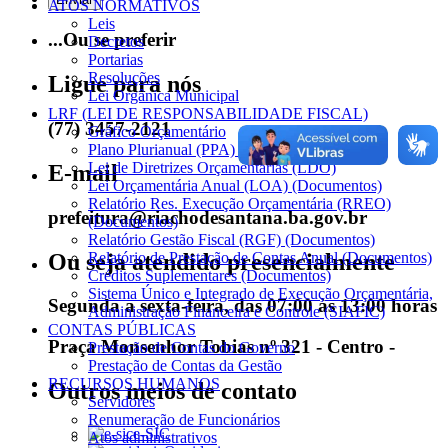
ATOS NORMATIVOS
Leis
...Ou se preferir
Decretos
Portarias
Resoluções
Ligue para nós
Lei Orgânica Municipal
LRF (LEI DE RESPONSABILIDADE FISCAL)
(77) 3457-2121
Gráfico Orçamentário
Plano Plurianual (PPA) (Documentos)
Lei de Diretrizes Orçamentárias (LDO)
E-mail
Lei Orçamentária Anual (LOA) (Documentos)
Relatório Res. Execução Orçamentária (RREO)
prefeitura@riachodesantana.ba.gov.br
(Documentos)
Relatório Gestão Fiscal (RGF) (Documentos)
Ou seja atendido presencialmente
Relatório de Prestação de Contas Anual (Documentos)
Créditos Suplementares (Documentos)
Sistema Único e Integrado de Execução Orçamentária,
Segunda a sexta-feira, das 07:00 às 13:00 horas
Administração Financeira e Controle (SIAFIC)
CONTAS PÚBLICAS
Praça Monsenhor Tobias nº 321 - Centro -
Prestação de Contas do Governo
Prestação de Contas da Gestão
RECURSOS HUMANOS
Outros meios de contato
Servidores
Renumeração de Funcionários
e-SIC
Atos administrativos