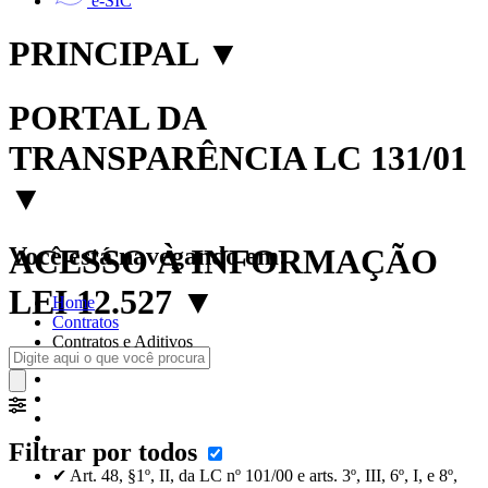
e-SIC
PRINCIPAL
▼
PORTAL DA
TRANSPARÊNCIA LC 131/01
▼
Você está navegando em:
ACESSO À INFORMAÇÃO
LEI 12.527
▼
Home
Contratos
Contratos e Aditivos
Filtrar por todos
✔ Art. 48, §1º, II, da LC nº 101/00 e arts. 3º, III, 6º, I, e 8º,