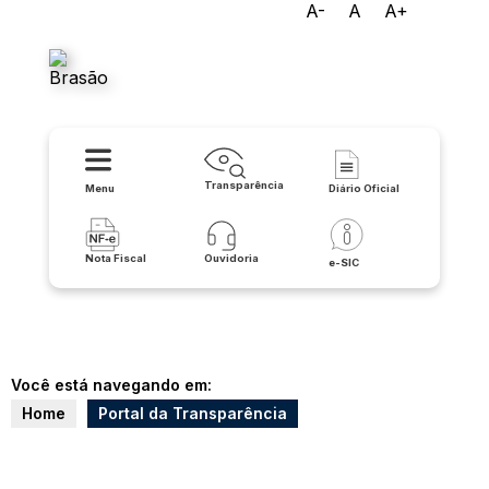
A-
A
A+
Prefeitura Municipal de
Riacho de Santana
Transparência
Menu
Diário Oficial
Nota Fiscal
Ouvidoria
e-SIC
Você está navegando em:
Home
Portal da Transparência