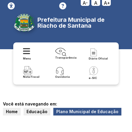
A-
A
A+
Prefeitura Municipal de
Riacho de Santana
Transparência
Menu
Diário Oficial
Nota Fiscal
Ouvidoria
e-SIC
Você está navegando em:
Home
Educação
Plano Municipal de Educação