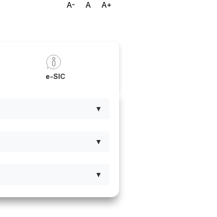
A-
A
A+
a
e-SIC
▼
▼
▼