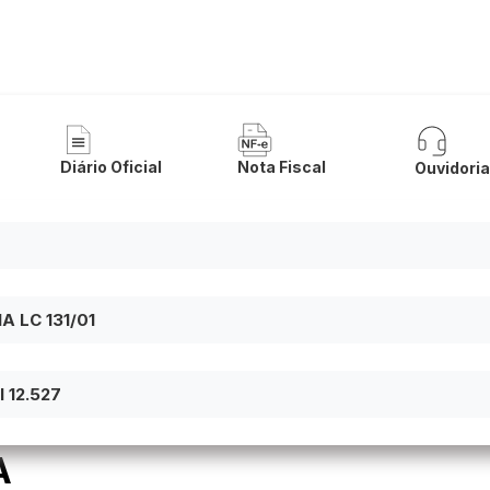
a Municipal de Riacho de Santana
Diário Oficial
Nota Fiscal
Ouvidori
 LC 131/01
 12.527
A