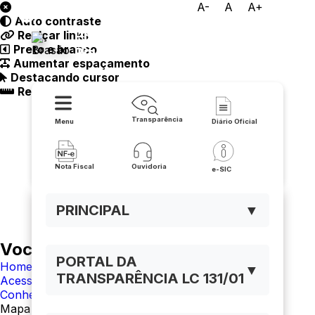
A-
A
A+
Auto contraste
Prefeitura Municipal de
Realçar links
Preto e branco
Riacho de Santana
Aumentar espaçamento
Destacando cursor
Regua guia
Transparência
Menu
Diário Oficial
Nota Fiscal
Ouvidoria
e-SIC
PRINCIPAL
▼
Você está navegando em:
PORTAL DA
Home
▼
TRANSPARÊNCIA LC 131/01
Acesso à Informação
Conheça a Lei
Mapa da Lei