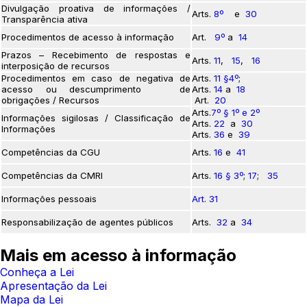
Divulgação proativa de informações /
Arts.
8º
e
30
Transparência ativa
Procedimentos de acesso à informação
Art.
9º
a
14
Prazos – Recebimento de respostas e
Arts.
11
,
15
,
16
interposição de recursos
Procedimentos em caso de negativa de
Arts.
11 §4º
;
acesso ou descumprimento de
Arts.
14
a
18
obrigações / Recursos
Art.
20
Arts.
7º § 1º e 2º
Informações sigilosas / Classificação de
Arts.
22
a
30
Informações
Arts.
36
e
39
Competências da CGU
Arts.
16
e
41
Competências da CMRI
Arts.
16 § 3º
;
17
;
35
Informações pessoais
Art. 31
Responsabilização de agentes públicos
Arts.
32
a
34
Mais em acesso à informação
Conheça a Lei
Apresentação da Lei
Mapa da Lei