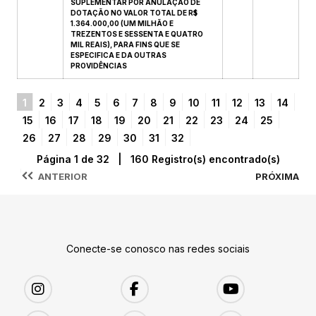
SUPLEMENTAR POR ANULAÇÃO DE
DOTAÇÃO NO VALOR TOTAL DE R$
1.364.000,00 (UM MILHÃO E
TREZENTOS E SESSENTA E QUATRO
MIL REAIS), PARA FINS QUE SE
ESPECIFICA E DA OUTRAS
PROVIDÊNCIAS
1
2
3
4
5
6
7
8
9
10
11
12
13
14
15
16
17
18
19
20
21
22
23
24
25
26
27
28
29
30
31
32
Página 1 de 32 | 160 Registro(s) encontrado(s)
ANTERIOR
PRÓXIMA
Conecte-se conosco nas redes sociais