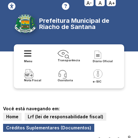
A-
A
A+
Prefeitura Municipal de
Riacho de Santana
Transparência
Menu
Diário Oficial
Nota Fiscal
Ouvidoria
e-SIC
Você está navegando em:
Home
Lrf (lei de responsabilidade fiscal)
Créditos Suplementares (Documentos)