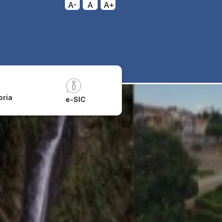
A-
A
A+
oria
e-SIC