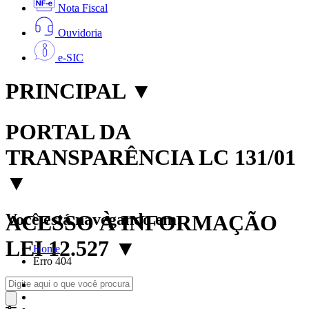
Nota Fiscal
Ouvidoria
e-SIC
PRINCIPAL
▼
PORTAL DA
TRANSPARÊNCIA LC 131/01
▼
Você está navegando em:
ACESSO À INFORMAÇÃO
LEI 12.527
▼
Home
Erro 404