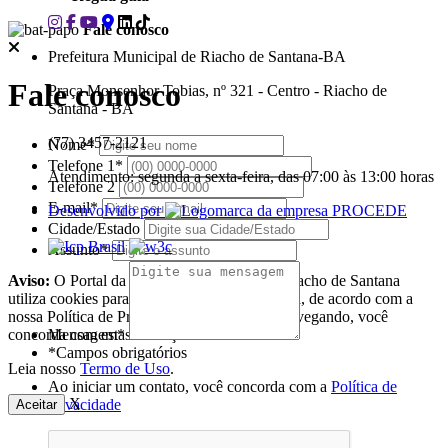
Fale conosco
Prefeitura Municipal de Riacho de Santana-BA
Fale conosco
Praça Monsenhor Tobias, nº 321 - Centro - Riacho de
Santana - BA
(77) 3457-2121
Nome*
Telefone 1*
Atendimento: segunda a sexta-feira, das 07:00 às 13:00 horas
Telefone 2
E-mail*
Desenvolvido por
Cidade/Estado
Assunto*
Aviso:
O Portal da Prefeitura Municipal de Riacho de Santana
utiliza cookies para melhorar a sua experiência, de acordo com a
nossa Política de Privacidade, ao continuar navegando, você
concorda com estas condições
Mensagem*
*Campos obrigatórios
Leia nosso
Termo de Uso
.
Ao iniciar um contato, você concorda com a
Política de
X
privacidade
Aceitar