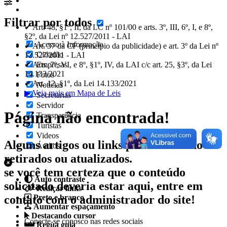
Filtrar por todos
✔ Art. 48, §1º, II, da LC nº 101/00 e arts. 3º, III, 6º, I, e 8º,
§2º, da Lei nº 12.527/2011 - LAI
Acesso à Informação
✔ Art. 37 da CF (princípio da publicidade) e art. 3º da Lei nº
Cidadão
12.527/2011 - LAI
✔ Arts. 7º, VI, e 8º, §1º, IV, da LAI c/c art. 25, §3º, da Lei
Empresas
14.133/2021
Fotos
✔ Art. 12, §1º, da Lei 14.133/2021
Notícias
▶ Veja mais em Mapa de Leis
Secretarias
Servidor
Página não encontrada!
Transparência
Turistas
Videos
Alguns artigos ou links podem ter sido
Áudios
retirados ou atualizados.
se você tem certeza que o conteúdo
Auto contraste
solicitado deveria estar aqui, entre em
Realçar links
contato com o administrador do site!
Preto e branco
Aumentar espaçamento
Destacando cursor
Conecte-se conosco nas redes sociais
Regua guia