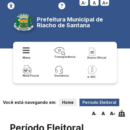
A-
A
A+
Prefeitura Municipal de
Riacho de Santana
Transparência
Menu
Diário Oficial
Nota Fiscal
Ouvidoria
e-SIC
Você está navegando em:
Home
Periodo Eleitoral
Período Eleitoral