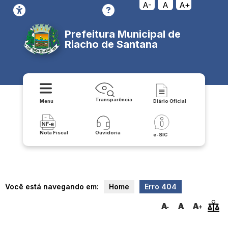
transparencia/receitas/receitas_anos_anteriores_
A-
A
A+
Prefeitura Municipal de
Riacho de Santana
Transparência
Menu
Diário Oficial
Nota Fiscal
Ouvidoria
e-SIC
Você está navegando em:
Home
Erro 404