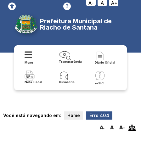
transparencia/lrf_lei_de_responsailidade_fiscal/relatorio_gestao_fisc
A-
A
A+
Prefeitura Municipal de
Riacho de Santana
Transparência
Menu
Diário Oficial
Nota Fiscal
Ouvidoria
e-SIC
Você está navegando em:
Home
Erro 404