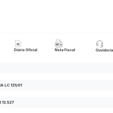
a Municipal de Riacho de Santana
Diário Oficial
Nota Fiscal
Ouvidori
 LC 131/01
 12.527