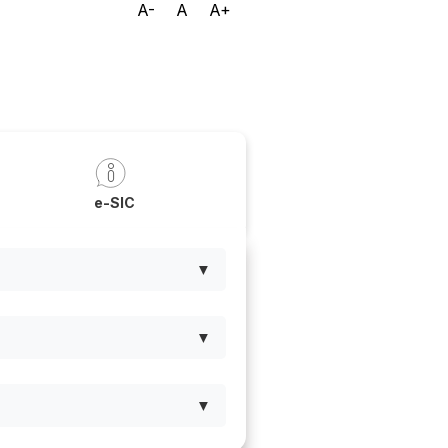
A-
A
A+
a
e-SIC
▼
▼
▼