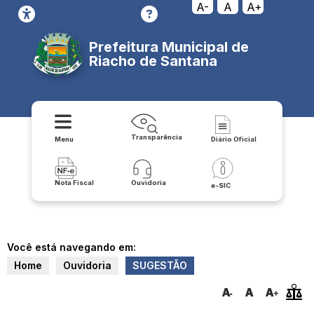
A-
A
A+
Prefeitura Municipal de
Riacho de Santana
Transparência
Menu
Diário Oficial
Nota Fiscal
Ouvidoria
e-SIC
Você está navegando em:
Home
Ouvidoria
SUGESTÃO