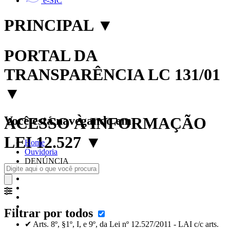
e-SIC
PRINCIPAL
▼
PORTAL DA
TRANSPARÊNCIA LC 131/01
▼
Você está navegando em:
ACESSO À INFORMAÇÃO
LEI 12.527
▼
Home
Ouvidoria
DENÚNCIA
Filtrar por todos
✔ Arts. 8º, §1º, I, e 9º, da Lei nº 12.527/2011 - LAI c/c arts.