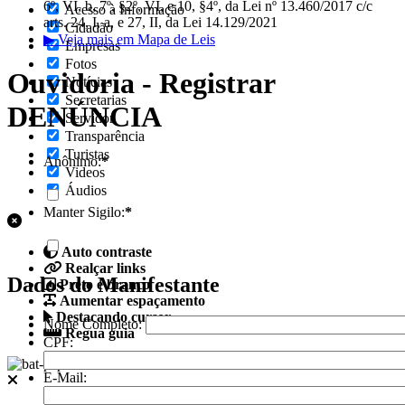
6º, VI, b, 7º, §2º, VI, e 10, §4º, da Lei nº 13.460/2017 c/c
Acesso à Informação
arts. 24, I, a, e 27, II, da Lei 14.129/2021
Cidadão
▶ Veja mais em Mapa de Leis
Empresas
Fotos
Ouvidoria - Registrar
Notícias
Secretarias
DENÚNCIA
Servidor
Transparência
Turistas
Anônimo:
*
Videos
Áudios
Manter Sigilo:
*
Auto contraste
Realçar links
Dados do Manifestante
Preto e branco
Aumentar espaçamento
Destacando cursor
Nome Completo:
Regua guia
CPF:
Fale conosco
E-Mail
: